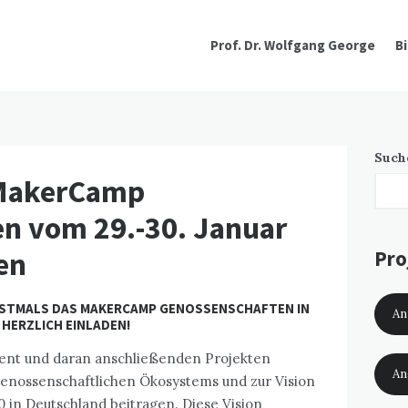
Prof. Dr. Wolfgang George
B
Such
 MakerCamp
n vom 29.-30. Januar
en
Pro
 ERSTMALS DAS MAKERCAMP GENOSSENSCHAFTEN IN
An
 HERZLICH EINLADEN!
ent und daran anschließenden Projekten
An
nossenschaftlichen Ökosystems und zur Vision
 in Deutschland beitragen. Diese Vision