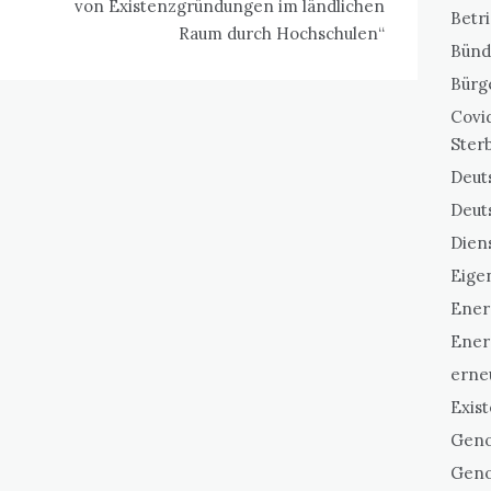
von Existenzgründungen im ländlichen
Betr
Raum durch Hochschulen“
Bünd
Bürg
Covi
Ster
Deuts
Deut
Dien
Eigen
Ener
Ener
erne
Exis
Geno
Geno