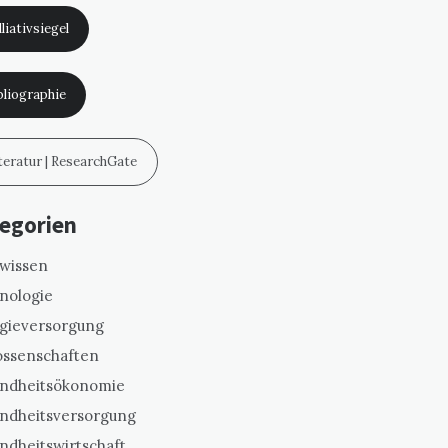
liativsiegel
bliographie
teratur | ResearchGate
egorien
swissen
nologie
gieversorgung
ssenschaften
ndheitsökonomie
ndheitsversorgung
ndheitswirtschaft