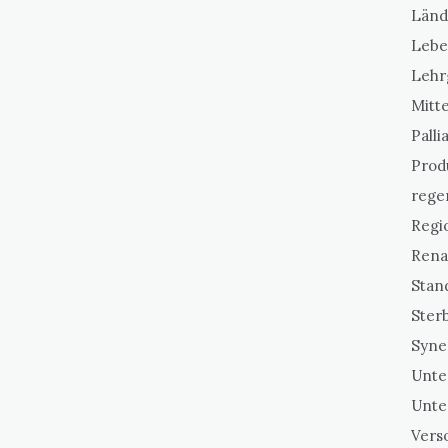
Länd
Lebe
Lehr
Mitt
Palli
Prod
rege
Regi
Rena
Stan
Sterb
Syne
Unt
Unte
Vers