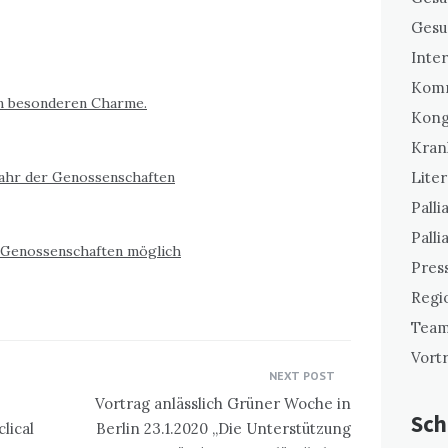
Gesu
Inte
Komm
n besonderen Charme.
Kong
Kran
Jahr der Genossenschaften
Liter
Palli
Palli
e-Genossenschaften möglich
Pres
Regi
Team
Vort
NEXT POST
Vortrag anlässlich Grüner Woche in
Sch
lical
Berlin 23.1.2020 „Die Unterstützung