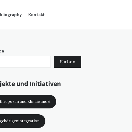
ibliography
Kontakt
en
Suchen
jekte und Initiativen
thropozän und Klimawandel
gehörigenintegration