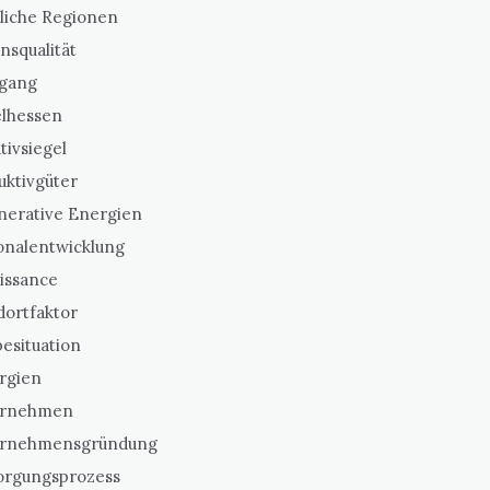
liche Regionen
nsqualität
gang
elhessen
ativsiegel
uktivgüter
nerative Energien
onalentwicklung
issance
dortfaktor
esituation
rgien
ernehmen
rnehmensgründung
orgungsprozess