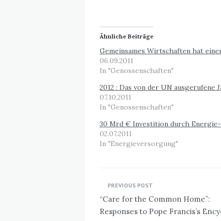
Ähnliche Beiträge
Gemeinsames Wirtschaften hat eine
06.09.2011
In "Genossenschaften"
2012 : Das von der UN ausgerufene 
07.10.2011
In "Genossenschaften"
30 Mrd € Investition durch Energi
02.07.2011
In "Energieversorgung"
Beitragsnavigation
PREVIOUS POST
“Care for the Common Home”:
Responses to Pope Francis’s Encyc