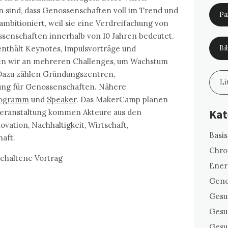
n sind, dass Genossenschaften voll im Trend und
Pal
t ambitioniert, weil sie eine Verdreifachung von
ssenschaften innerhalb von 10 Jahren bedeutet.
thält Keynotes, Impulsvorträge und
Bi
ten wir an mehreren Challenges, um Wachstum
 Dazu zählen Gründungszentren,
Li
ung für Genossenschaften. Nähere
ogramm
und
Speaker
. Das MakerCamp planen
Kat
 Veranstaltung kommen Akteure aus den
ation, Nachhaltigkeit, Wirtschaft,
Basi
haft.
Chro
ehaltene Vortrag
Ener
Geno
Gesu
Gesu
Gesu