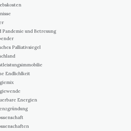
iebskosten
nisse
er
d Pandemie und Betreuung
bender
ches Palliativsiegel
schland
stleistungsimmobilie
e Endlichlkeit
giemix
giewende
uerbare Energien
tenzgründung
ssenschaft
ssenschaften