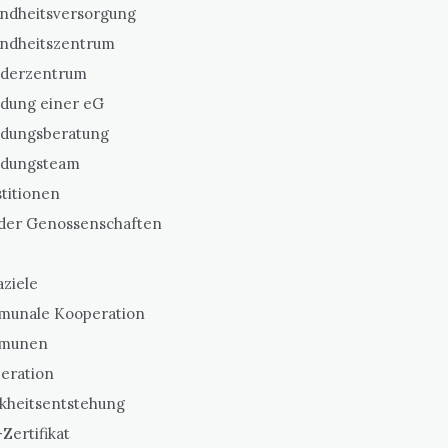
ndheitsversorgung
ndheitszentrum
derzentrum
dung einer eG
dungsberatung
dungsteam
titionen
 der Genossenschaften
aziele
unale Kooperation
munen
eration
kheitsentstehung
Zertifikat