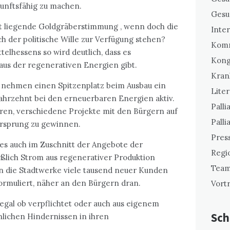
unftsfähig zu machen.
Gesu
uft liegende Goldgräberstimmung , wenn doch die
Inte
h der politische Wille zur Verfügung stehen?
Komm
telhessens so wird deutlich, dass es
Kong
us der regenerativen Energien gibt.
Kran
nehmen einen Spitzenplatz beim Ausbau ein
Liter
Jahrzehnt bei den erneuerbaren Energien aktiv.
Palli
ren, verschiedene Projekte mit den Bürgern auf
Palli
rsprung zu gewinnen.
Pres
ies auch im Zuschnitt der Angebote der
Regi
eßlich Strom aus regenerativer Produktion
Team
n die Stadtwerke viele tausend neuer Kunden
ormuliert, näher an den Bürgern dran.
Vort
egal ob verpflichtet oder auch aus eigenem
Sch
lichen Hindernissen in ihren