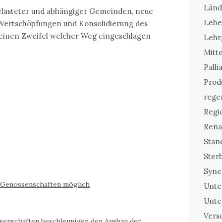
Länd
belasteter und abhängiger Gemeinden, neue
Lebe
Wertschöpfungen und Konsolidierung des
 einen Zweifel welcher Weg eingeschlagen
Lehr
Mitt
Palli
Prod
rege
Regi
Rena
Stan
Sterb
Syne
e-Genossenschaften möglich
Unt
Unte
Vers
ssenschaften beschleunigen den Ausbau der