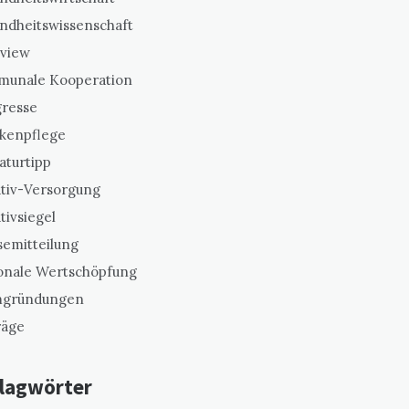
ndheitswissenschaft
rview
unale Kooperation
resse
kenpflege
aturtipp
ativ-Versorgung
ativsiegel
semitteilung
onale Wertschöpfung
gründungen
räge
lagwörter