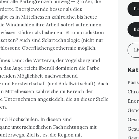
– über alle Parteigrenzen hinweg — größer, die
derte Energiewende besser als dies
Pal
gibt es in Mittelhessen zahlreiche, bis heute
die Windmühlen ihre Arbeit sofort aufnehmen
Bi
wässer stärker als bisher zur Stromproduktion
setzen? Auch sind Solartechnologie (nicht nur
schlossene Oberflächengeothermie möglich.
Li
rünes Land: die Wetterau, der Vogelsberg und
 das Auge reicht überall dominiert die Farbe
Kat
ehenden Möglichkeit nachwachsend
Basi
und Forstwirtschaft (und Abfallwirtschaft). Auch
 in Mittelhessen zahlreiche im Bereich der
Chro
 Unternehmen angesiedelt, die an dieser Stelle
Ener
nen.
Geno
er 3 Hochschulen. In diesen sind
Gesu
 ganz unterschiedlichen Fachrichtungen mit
Gesu
unterwegs. Ziel ist es, die Region mit
Gesu