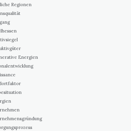
liche Regionen
nsqualität
gang
elhessen
ativsiegel
uktivgüter
nerative Energien
onalentwicklung
issance
dortfaktor
esituation
rgien
ernehmen
rnehmensgründung
orgungsprozess