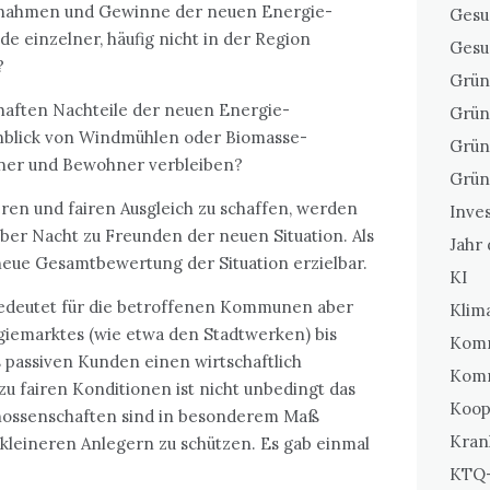
nnahmen und Gewinne der neuen Energie-
Gesu
de einzelner, häufig nicht in der Region
Gesu
?
Grün
aften Nachteile der neuen Energie-
Grün
Anblick von Windmühlen oder Biomasse-
Grün
hner und Bewohner verbleiben?
Grün
ieren und fairen Ausgleich zu schaffen, werden
Inves
 über Nacht zu Freunden der neuen Situation. Als
Jahr
g neue Gesamtbewertung der Situation erzielbar.
KI
 bedeutet für die betroffenen Kommunen aber
Klim
emarktes (wie etwa den Stadtwerken) bis
Komm
 passiven Kunden einen wirtschaftlich
Kom
u fairen Konditionen ist nicht unbedingt das
Koop
enossenschaften sind in besonderem Maß
Kran
 kleineren Anlegern zu schützen. Es gab einmal
KTQ-