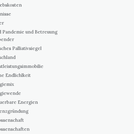
iebskosten
nisse
er
d Pandemie und Betreuung
bender
ches Palliativsiegel
schland
stleistungsimmobilie
e Endlichlkeit
giemix
giewende
uerbare Energien
tenzgründung
ssenschaft
ssenschaften