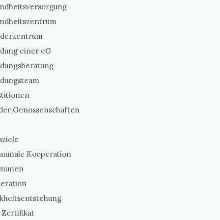
ndheitsversorgung
ndheitszentrum
derzentrum
dung einer eG
dungsberatung
dungsteam
titionen
 der Genossenschaften
aziele
unale Kooperation
munen
eration
kheitsentstehung
Zertifikat