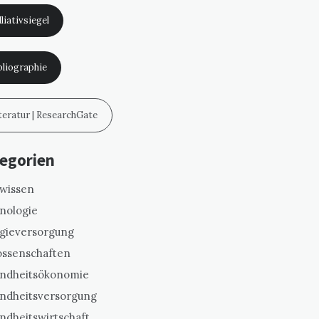
liativsiegel
bliographie
teratur | ResearchGate
egorien
swissen
nologie
gieversorgung
ssenschaften
ndheitsökonomie
ndheitsversorgung
ndheitswirtschaft