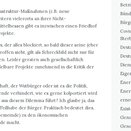
Betr
rastruktur-Maßnahmen (z.B. neue
Bünd
tern vielerorts an ihrer Nicht-
Bürg
ittelhessen gibt es inzwischen einen Friedhof
Covi
ojekte.
Ster
 der alles blockiert, so bald dieser seine (eher
Deuts
ffen sieht, gilt als Schreckbild nicht nur für
Deut
n. Leider geraten auch gesellschaftlich
Dien
elbare Projekte zunehmend in die Kritik der
Eigen
Ener
haft, der Wutbürger oder ist es die Politik,
Ener
de verhindert, wie es gerne kolportiert wird
erne
 aus diesem Dilemma führt? Ich glaube ja, das
Teilhabe der Bürger. Praktisch bedeutet dies,
Exis
 Gemeinde) zu den ökonomischen
Geno
de macht.
Geno