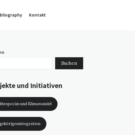
ibliography
Kontakt
en
Suchen
jekte und Initiativen
thropozän und Klimawandel
gehörigenintegration