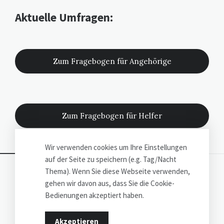
Widgets
Aktuelle Umfragen:
Zum Fragebogen für Angehörige
Zum Fragebogen für Helfer
Wir verwenden cookies um Ihre Einstellungen
auf der Seite zu speichern (e.g. Tag/Nacht
Thema). Wenn Sie diese Webseite verwenden,
©
Wolfgang George
2026
gehen wir davon aus, dass Sie die Cookie-
development:
1ar labs
Bedienungen akzeptiert haben.
Impressum
Bibliography
Prof. Dr. Wolfgang George
Akzeptieren
Wolfgang George Kontaktieren